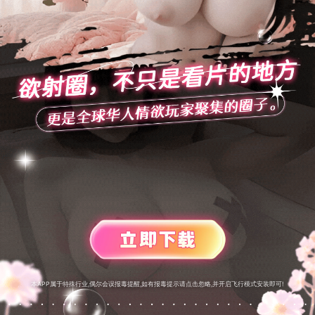
本APP属于特殊行业,偶尔会误报毒提醒,如有报毒提示请点击忽略,并开启飞行模式安装即可!